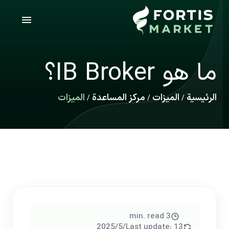
ما هو IB Broker؟
الرئيسية
الميزات
مركز المساعدة
الميزات
/
/
/
min. read
3
13‏/5‏/2025
Last update: