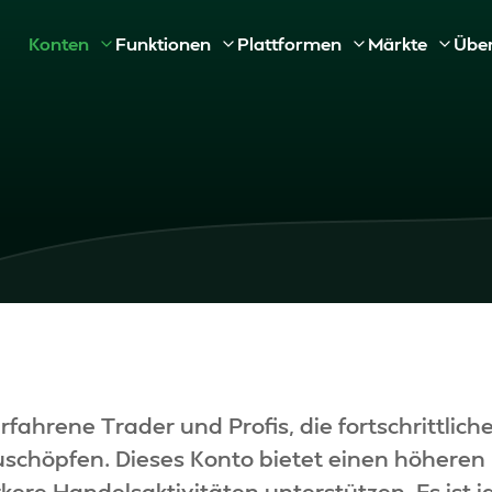
Konten
Funktionen
Plattformen
Märkte
Übe
Rechtliche
Wirtschaftskalender
Silberkonto
MT5 Mobile (IOS)
Energie
Dokumente
Hilfezentrum
Islamisches Konto
Kryptowährungen
Fortis Market
Trader (Android)
erfahrene Trader und Profis, die fortschrittlic
schöpfen. Dieses Konto bietet einen höheren
re Handelsaktivitäten unterstützen. Es ist id