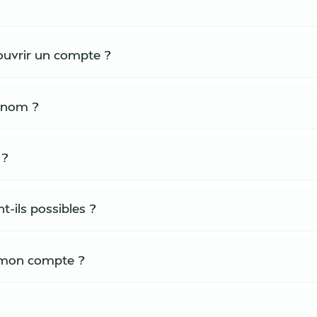
 ouvrir un compte ?
 nom ?
 ?
t-ils possibles ?
r mon compte ?